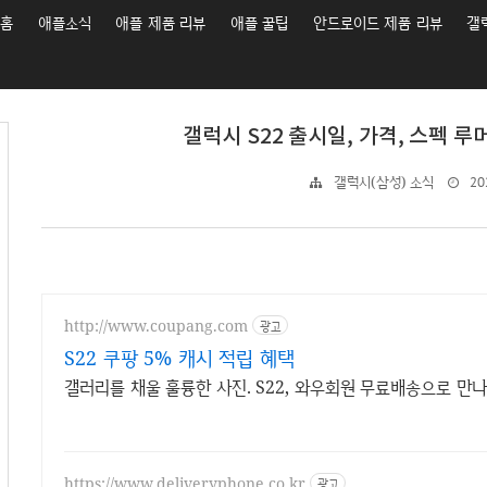
홈
애플소식
애플 제품 리뷰
애플 꿀팁
안드로이드 제품 리뷰
갤
갤럭시 S22 출시일, 가격, 스펙 
갤럭시(삼성) 소식
202
http://www.coupang.com
광고
S22 쿠팡 5% 캐시 적립 혜택
갤러리를 채울 훌륭한 사진. S22, 와우회원 무료배송으로 만
https://www.deliveryphone.co.kr
광고