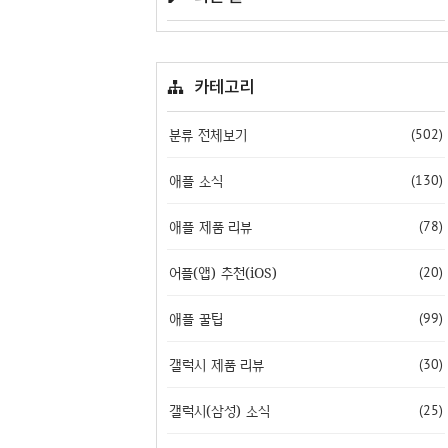
카테고리
분류 전체보기
(502)
애플 소식
(130)
애플 제품 리뷰
(78)
어플(앱) 추천(iOS)
(20)
애플 꿀팁
(99)
갤럭시 제품 리뷰
(30)
갤럭시(삼성) 소식
(25)