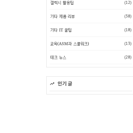
갤럭시 활용팁
(12)
기타 제품 리뷰
(38)
기타 IT 꿀팁
(18)
교육(ASM과 스쿨워크)
(13)
테크 뉴스
(28)
인기 글