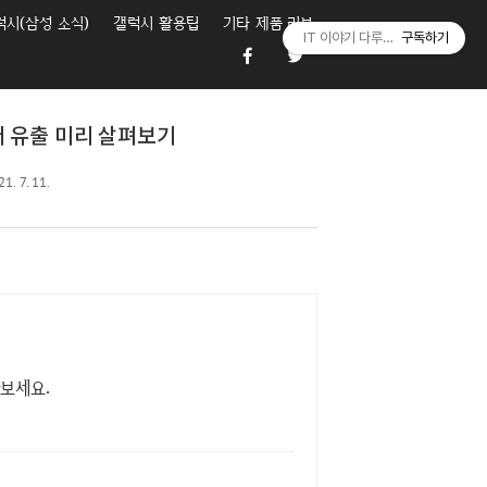
럭시(삼성 소식)
갤럭시 활용팁
기타 제품 리뷰
IT 이야기 다루는 잇츠미(IT's me
구독하기
루머 유출 미리 살펴보기
1. 7. 11.
나보세요.