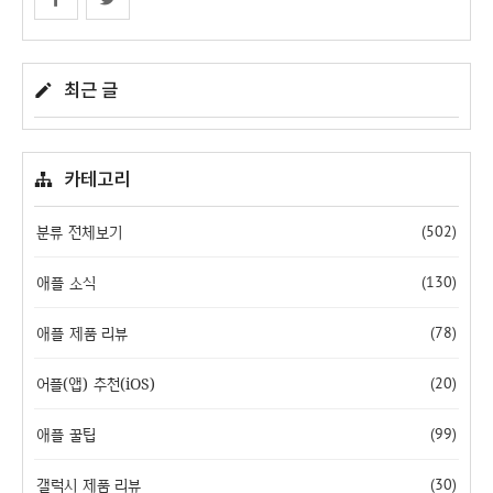
최근 글
카테고리
분류 전체보기
(502)
애플 소식
(130)
애플 제품 리뷰
(78)
어플(앱) 추천(iOS)
(20)
애플 꿀팁
(99)
갤럭시 제품 리뷰
(30)