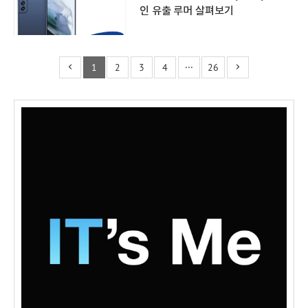
인 유출 루머 살펴보기
1
2
3
4
···
26