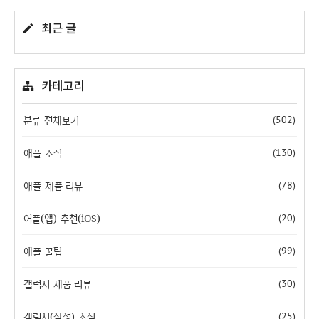
최근 글
카테고리
분류 전체보기
(502)
애플 소식
(130)
애플 제품 리뷰
(78)
어플(앱) 추천(iOS)
(20)
애플 꿀팁
(99)
갤럭시 제품 리뷰
(30)
갤럭시(삼성) 소식
(25)